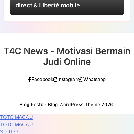
direct & Liberté mobile
T4C News - Motivasi Bermain
Judi Online
Facebook
Instagram
Whatsapp
Blog Postx - Blog WordPress Theme 2026.
TOTO MACAU
TOTO MACAU
SLOT77