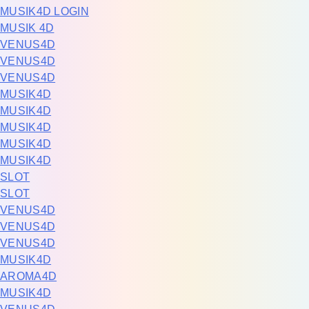
MUSIK4D LOGIN
MUSIK 4D
VENUS4D
VENUS4D
VENUS4D
MUSIK4D
MUSIK4D
MUSIK4D
MUSIK4D
MUSIK4D
SLOT
SLOT
VENUS4D
VENUS4D
VENUS4D
MUSIK4D
AROMA4D
MUSIK4D