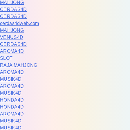
MAHJONG
CERDAS4D
CERDAS4D
cerdas4dweb.com
MAHJONG
VENUS4D
CERDAS4D
AROMA4D
SLOT
RAJA MAHJONG
AROMA4D
MUSIK4D
AROMA4D
MUSIK4D
HONDA4D
HONDA4D
AROMA4D
MUSIK4D
MUSIK4D