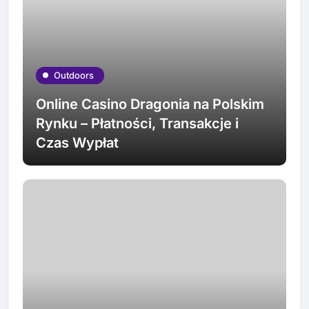
Outdoors
Online Casino Dragonia na Polskim
Rynku – Płatności, Transakcje i
Czas Wypłat