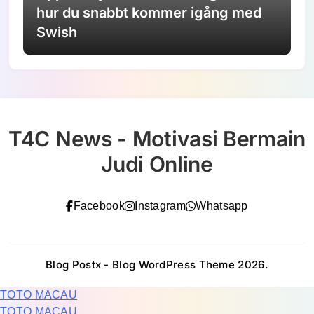
hur du snabbt kommer igång med
Swish
T4C News - Motivasi Bermain
Judi Online
Facebook
Instagram
Whatsapp
Blog Postx - Blog WordPress Theme 2026.
TOTO MACAU
TOTO MACAU