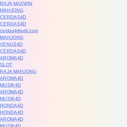
RAJA MAXWIN
MAHJONG
CERDAS4D
CERDAS4D
cerdas4dweb.com
MAHJONG
VENUS4D
CERDAS4D
AROMA4D
SLOT
RAJA MAHJONG
AROMA4D
MUSIK4D
AROMA4D
MUSIK4D
HONDA4D
HONDA4D
AROMA4D
MUSIK4D