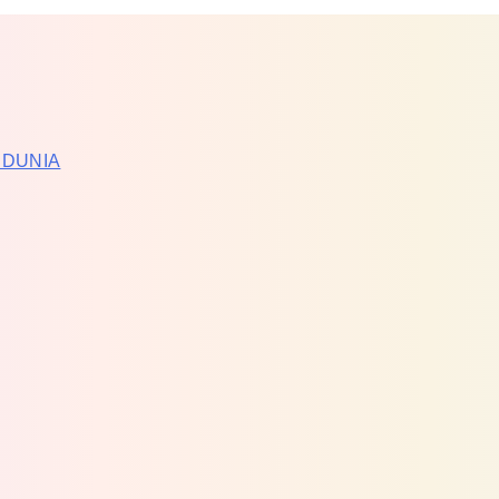
 DUNIA