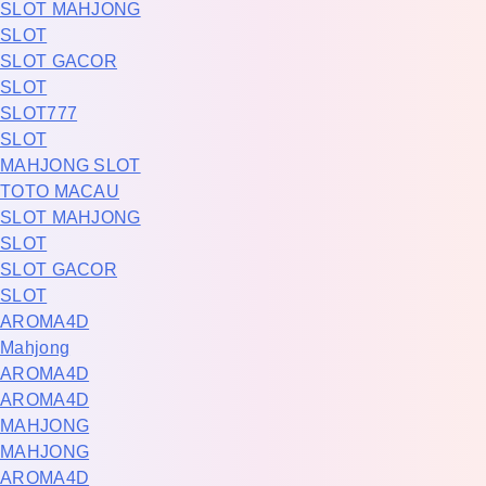
SLOT MAHJONG
SLOT
SLOT GACOR
SLOT
SLOT777
SLOT
MAHJONG SLOT
TOTO MACAU
SLOT MAHJONG
SLOT
SLOT GACOR
SLOT
AROMA4D
Mahjong
AROMA4D
AROMA4D
MAHJONG
MAHJONG
AROMA4D