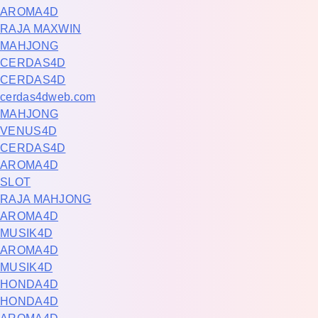
AROMA4D
RAJA MAXWIN
MAHJONG
CERDAS4D
CERDAS4D
cerdas4dweb.com
MAHJONG
VENUS4D
CERDAS4D
AROMA4D
SLOT
RAJA MAHJONG
AROMA4D
MUSIK4D
AROMA4D
MUSIK4D
HONDA4D
HONDA4D