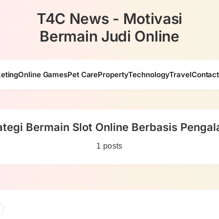
T4C News - Motivasi
Bermain Judi Online
eting
Online Games
Pet Care
Property
Technology
Travel
Contac
ategi Bermain Slot Online Berbasis Penga
1 posts