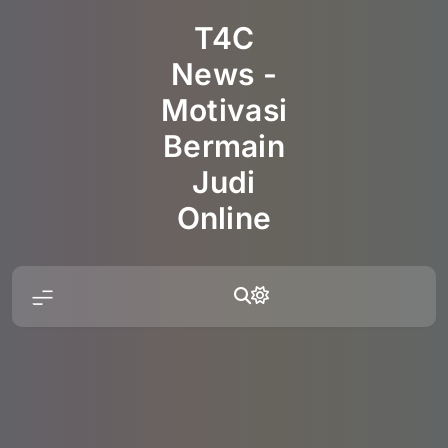
Skip
T4C
to
content
News -
Motivasi
Bermain
Judi
Online