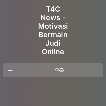
Skip
T4C
to
content
News -
Motivasi
Bermain
Judi
Online